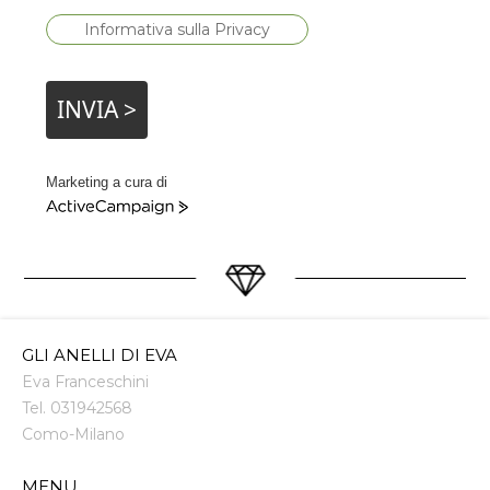
Informativa sulla Privacy
INVIA >
Marketing a cura di
ActiveCampaign
GLI ANELLI DI EVA
Eva Franceschini
Tel.
031942568
Como
-
Milano
MENU