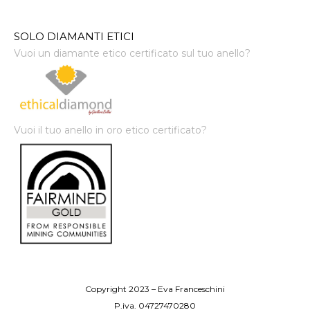
SOLO DIAMANTI ETICI
Vuoi un diamante etico certificato sul tuo anello?
Vuoi il tuo anello in oro etico certificato?
Copyright 2023 – Eva Franceschini
P.iva. 04727470280