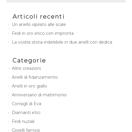
a
i
Articoli recenti
g
n
Un anello ispirato alle scale
Fedi in oro etico con impronta
La vostra storia indelebile in due anelli con dedica
Categorie
Altre creazioni
Anelli di fidanzamento
Anelli in oro giallo
Anniversario di matrimonio
Consigli di Eva
Diamanti etici
Fedi nuziali
Gioielli famosi