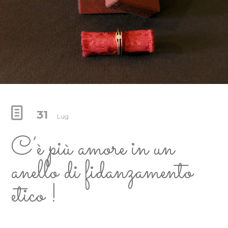
31
Lug
C’è più amore in un
anello di fidanzamento
etico !