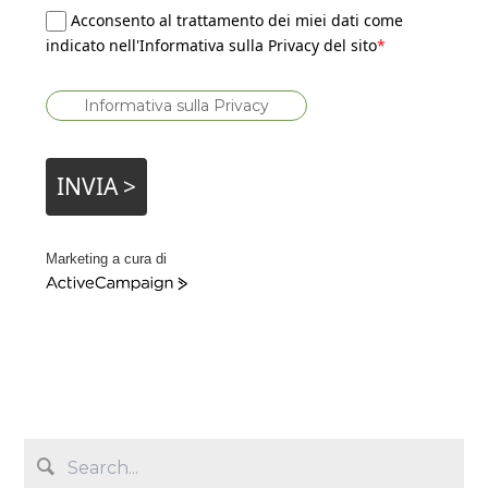
Acconsento al trattamento dei miei dati come
indicato nell'Informativa sulla Privacy del sito
*
Informativa sulla Privacy
INVIA >
Marketing a cura di
A
c
t
i
v
e
C
a
m
p