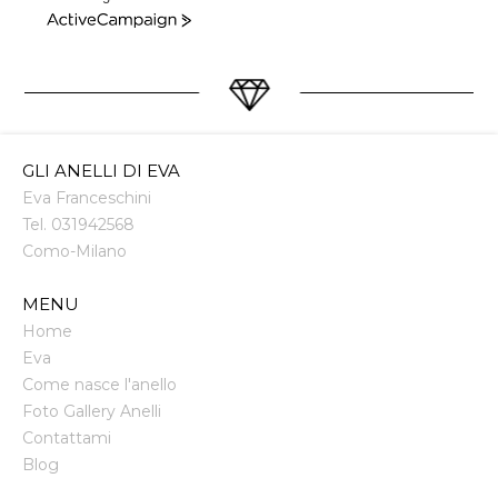
ActiveCampaign
GLI ANELLI DI EVA
Eva Franceschini
Tel.
031942568
Como
-
Milano
MENU
Home
Eva
Come nasce l'anello
Foto Gallery Anelli
Contattami
Blog