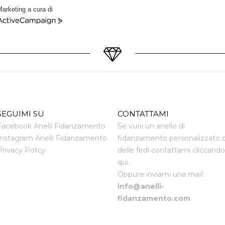
arketing a cura di
ctiveCampaign
SEGUIMI SU
CONTATTAMI
Facebook Anelli Fidanzamento
Se vuoi un anello di
Instagram Anelli Fidanzamento
fidanzamento personalizzato 
Privacy Policy
delle fedi contattami cliccando
qui.
Oppure inviami una mail:
info@anelli-
fidanzamento.com