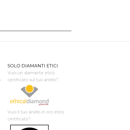
SOLO DIAMANTI ETICI
Vuoi un diamante etico
o
certificato sul tuo anello?
Vuoi il tuo anello in oro etico
certificato?