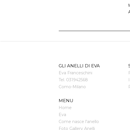
M
A
GLI ANELLI DI EVA
Eva Franceschini
Tel.
031942568
Como
-
Milano
MENU
Home
Eva
Come nasce l'anello
Foto Gallery Anelli