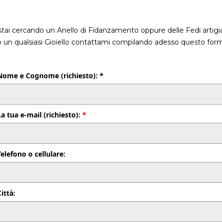
stai cercando un Anello di Fidanzamento oppure delle Fedi artigia
o un qualsiasi Gioiello contattami compilando adesso questo form
Nome e Cognome (richiesto): *
La tua e-mail (richiesto):
*
Telefono o cellulare:
Città: