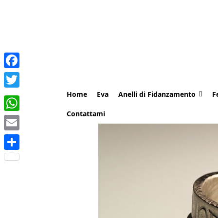
Facebook
Home
Eva
Anelli di Fidanzamento
F
Twitter
Contattami
WhatsApp
Email
Share