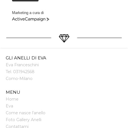
Marketing a cura di
ActiveCampaign
GLI ANELLI DI EVA
Eva Franceschini
Tel.
031942568
Como
-
Milano
MENU
Home
Eva
Come nasce l'anello
Foto Gallery Anelli
Contattami