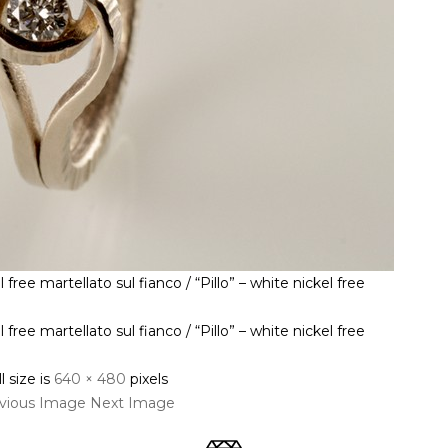
l free martellato sul fianco / “Pillo” – white nickel free
l free martellato sul fianco / “Pillo” – white nickel free
l size is
640 × 480
pixels
vious Image
Next Image