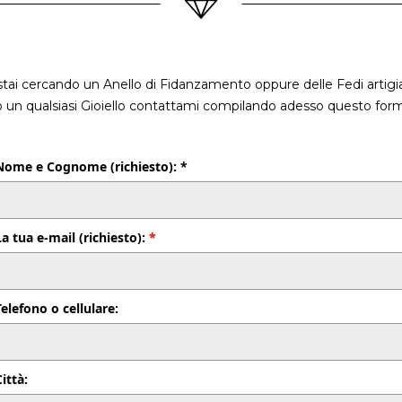
stai cercando un Anello di Fidanzamento oppure delle Fedi artigia
o un qualsiasi Gioiello contattami compilando adesso questo form
Nome e Cognome (richiesto): *
La tua e-mail (richiesto):
*
Telefono o cellulare:
Città: