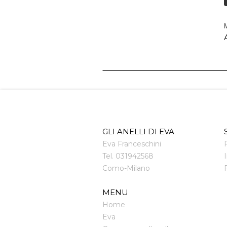
M
A
GLI ANELLI DI EVA
Eva Franceschini
Tel.
031942568
Como
-
Milano
MENU
Home
Eva