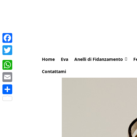
Facebook
Home
Eva
Anelli di Fidanzamento
F
Twitter
Contattami
WhatsApp
Email
Share