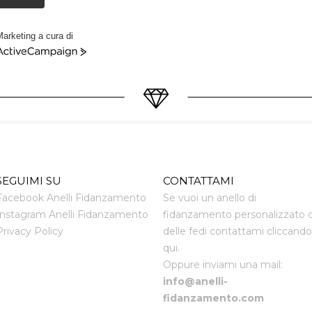
arketing a cura di
ctiveCampaign
SEGUIMI SU
CONTATTAMI
Facebook Anelli Fidanzamento
Se vuoi un anello di
Instagram Anelli Fidanzamento
fidanzamento personalizzato 
Privacy Policy
delle fedi contattami cliccando
qui.
Oppure inviami una mail:
info@anelli-
fidanzamento.com