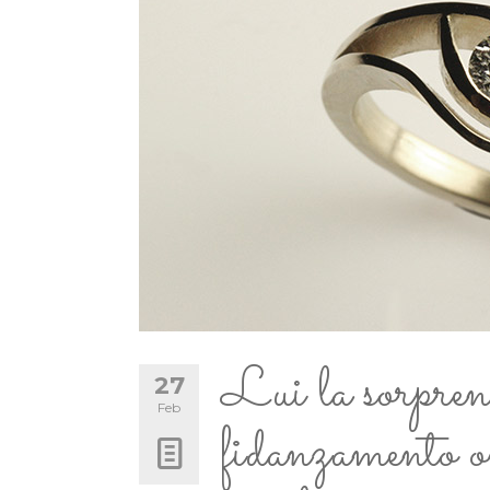
Lui la sorprend
27
Feb
fidanzamento on