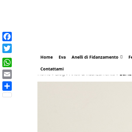
Facebook
Home
Eva
Anelli di Fidanzamento
F
Twitter
Contattami
WhatsApp
Home
»
Blog
»
Anelli di fidanzamento
»
Lui l
Email
Share