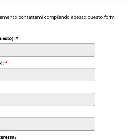
anzamento contattami compilando adesso questo form:
esto): *
o):
*
nteressa?