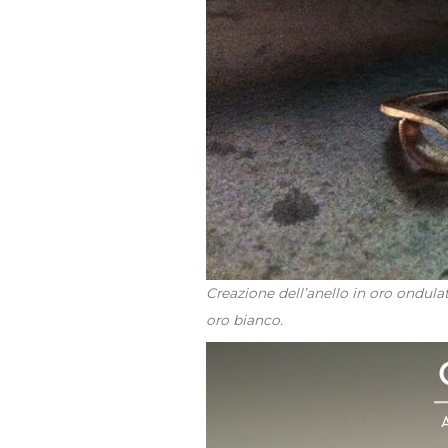
Creazione dell’anello in oro ondula
oro bianco.