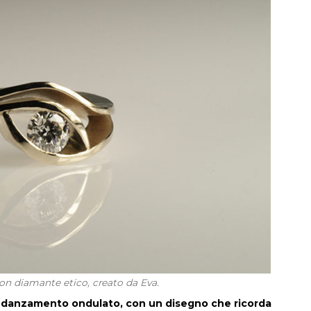
on diamante etico, creato da Eva.
 fidanzamento ondulato, con un disegno che ricorda