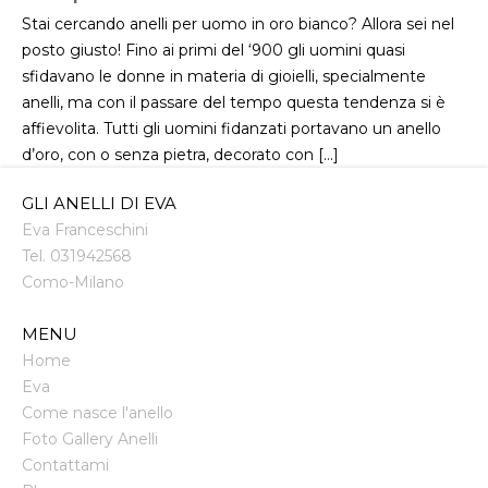
Stai cercando anelli per uomo in oro bianco? Allora sei nel
posto giusto! Fino ai primi del ‘900 gli uomini quasi
sfidavano le donne in materia di gioielli, specialmente
anelli, ma con il passare del tempo questa tendenza si è
affievolita. Tutti gli uomini fidanzati portavano un anello
d’oro, con o senza pietra, decorato con […]
GLI ANELLI DI EVA
Eva Franceschini
Tel.
031942568
Como
-
Milano
MENU
Home
Eva
Come nasce l'anello
Foto Gallery Anelli
Contattami