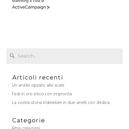
Marketing a cura di
A
c
t
i
v
e
C
a
m
p
a
i
Articoli recenti
g
n
Un anello ispirato alle scale
Fedi in oro etico con impronta
La vostra storia indelebile in due anelli con dedica
Categorie
Altre creazioni