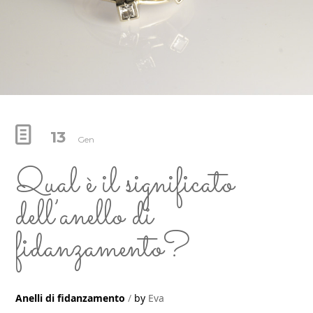
13
Gen
Qual è il significato
dell’anello di
fidanzamento?
Anelli di fidanzamento
by
Eva