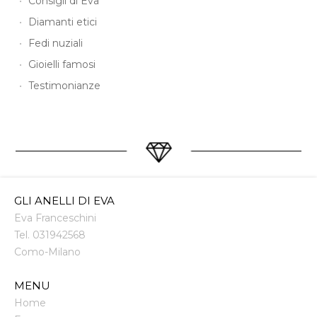
Consigli di Eva
Diamanti etici
Fedi nuziali
Gioielli famosi
Testimonianze
GLI ANELLI DI EVA
Eva Franceschini
Tel.
031942568
Como
-
Milano
MENU
Home