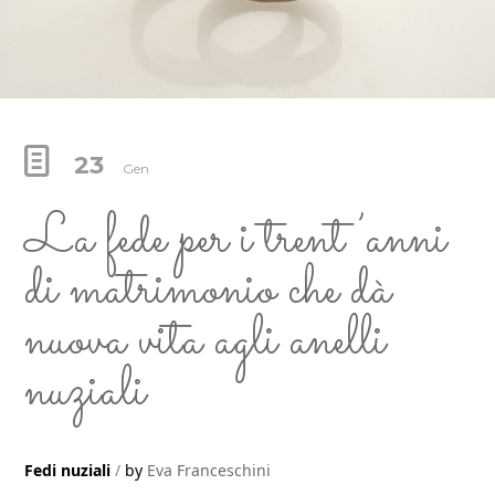
23
Gen
La fede per i trent’anni
di matrimonio che dà
nuova vita agli anelli
nuziali
Fedi nuziali
by
Eva Franceschini