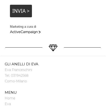
INVIA >
Marketing a cura di
ActiveCampaign
GLI ANELLI DI EVA
Eva Franceschini
Tel.
031942568
Como
-
Milano
MENU
Home
Eva