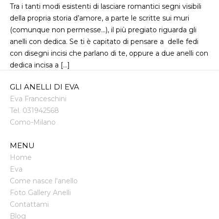
Tra i tanti modi esistenti di lasciare romantici segni visibili
della propria storia d’amore, a parte le scritte sui muri
(comunque non permesse…), il più pregiato riguarda gli
anelli con dedica. Se ti è capitato di pensare a delle fedi
con disegni incisi che parlano di te, oppure a due anelli con
dedica incisa a […]
GLI ANELLI DI EVA
Eva Franceschini
Tel.
031942568
Como
-
Milano
MENU
Home
Eva
Come nasce l'anello
Foto Gallery Anelli
Contattami
Blog