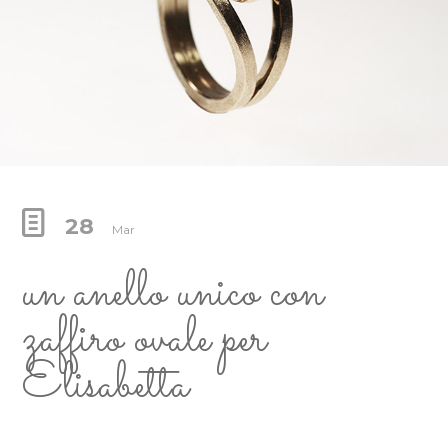
28
Mar
un anello unico con
zaffiro ovale per
Elisabetta