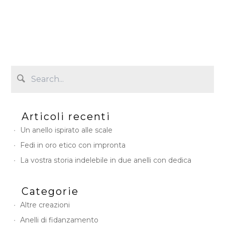
c
t
i
v
e
C
a
m
p
a
i
Articoli recenti
g
n
Un anello ispirato alle scale
Fedi in oro etico con impronta
La vostra storia indelebile in due anelli con dedica
Categorie
Altre creazioni
Anelli di fidanzamento