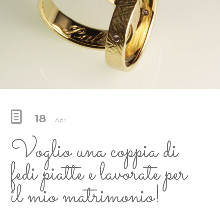
18
Apr
Voglio una coppia di
fedi piatte e lavorate per
il mio matrimonio!