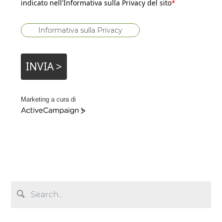
indicato nell'Informativa sulla Privacy del sito
*
Informativa sulla Privacy
INVIA >
Marketing a cura di
A
c
t
i
v
e
C
a
m
p
a
i