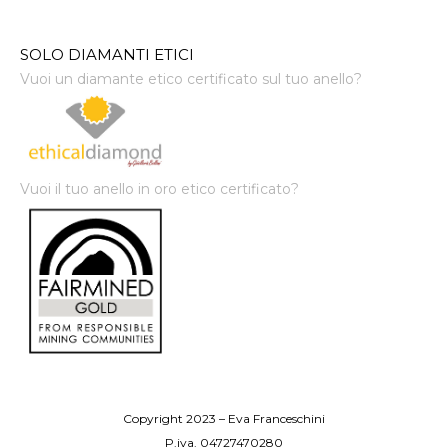
SOLO DIAMANTI ETICI
Vuoi un diamante etico certificato sul tuo anello?
Vuoi il tuo anello in oro etico certificato?
Copyright 2023 – Eva Franceschini
P.iva. 04727470280