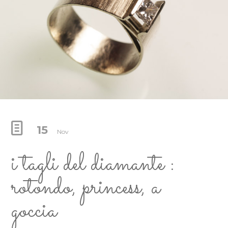
15
Nov
i tagli del diamante :
rotondo, princess, a
goccia