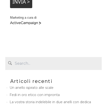
INVIA >
Marketing a cura di
A
c
t
i
v
e
C
a
m
p
a
i
Articoli recenti
g
n
Un anello ispirato alle scale
Fedi in oro etico con impronta
La vostra storia indelebile in due anelli con dedica