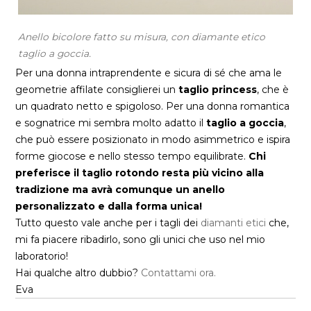
Anello bicolore fatto su misura, con diamante etico
taglio a goccia.
Per una donna intraprendente e sicura di sé che ama le
geometrie affilate consiglierei un
taglio princess
, che è
un quadrato netto e spigoloso. Per una donna romantica
e sognatrice mi sembra molto adatto il
taglio a goccia
,
che può essere posizionato in modo asimmetrico e ispira
forme giocose e nello stesso tempo equilibrate.
Chi
preferisce il taglio rotondo resta più vicino alla
tradizione ma avrà comunque un anello
personalizzato e dalla forma unica!
Tutto questo vale anche per i tagli dei
diamanti etici
che,
mi fa piacere ribadirlo, sono gli unici che uso nel mio
laboratorio!
Hai qualche altro dubbio?
Contattami ora.
Eva