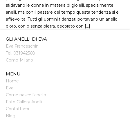
sfidavano le donne in materia di gioielli, specialmente
anelli, ma con il passare del tempo questa tendenza si è
affievolita. Tutti gli uomini fidanzati portavano un anello
d’oro, con o senza pietra, decorato con […]
GLI ANELLI DI EVA
Eva Franceschini
Tel.
031942568
Como
-
Milano
MENU
Home
Eva
Come nasce l'anello
Foto Gallery Anelli
Contattami
Blog