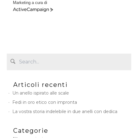
Marketing a cura di
A
c
t
i
v
e
C
a
m
p
a
i
Articoli recenti
g
n
Un anello ispirato alle scale
Fedi in oro etico con impronta
La vostra storia indelebile in due anelli con dedica
Categorie