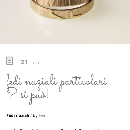
21
Giu
fedi nuziali particolari
? si può!
Fedi nuziali
by
Eva