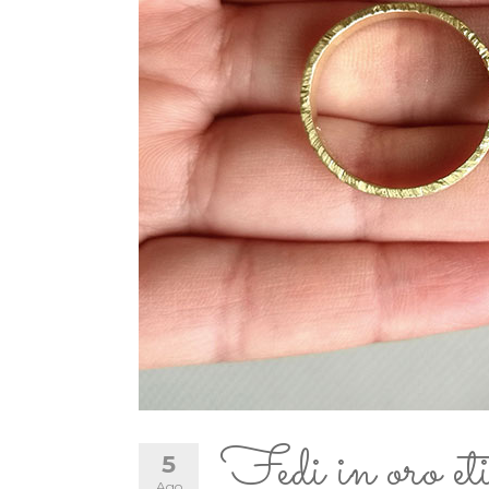
Fedi in oro et
5
Ago