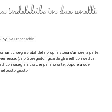
a indelebile in due anelli
by
Eva Franceschini
 romantici segni visibili della propria storia d’amore, a parte
rmesse…), il più pregiato riguarda gli anelli con dedica.
edi con disegni incisi che parlano di te, oppure a due
 nel posto giusto!