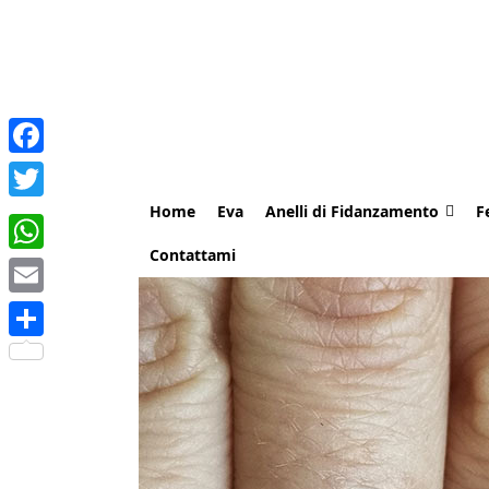
Facebook
Home
Eva
Anelli di Fidanzamento
F
Twitter
Contattami
WhatsApp
Email
Share