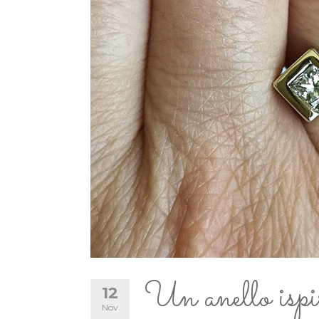
Un anello ispir
12
Nov