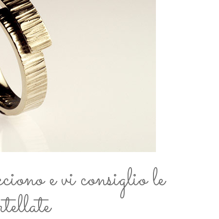
iono e vi consiglio le
tellate