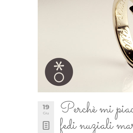
Perchè mi piacc
19
Giu
fedi nuziali mar