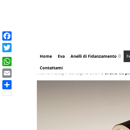
Facebook
Home
Eva
Anelli di Fidanzamento
F
Twitter
Contattami
WhatsApp
Home
»
Blog
»
Consigli di Eva
»
Perchè mi pia
Email
Share