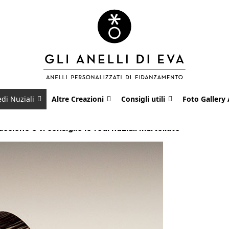
edi Nuziali
Altre Creazioni
Consigli utili
Foto Gallery 
cciono e vi consiglio le fedi nuziali martellate