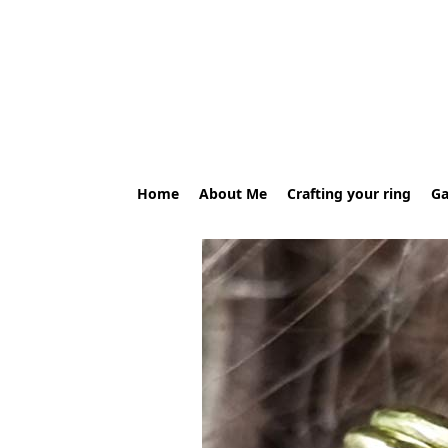
Home
About Me
Crafting your ring
Ga