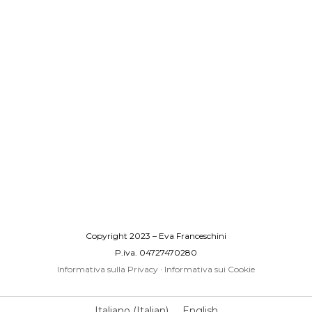
Copyright 2023 – Eva Franceschini
P.iva. 04727470280
Informativa sulla Privacy
·
Informativa sui Cookie
Italiano
(
Italian
)
English