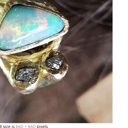
l size is
640 × 640
pixels