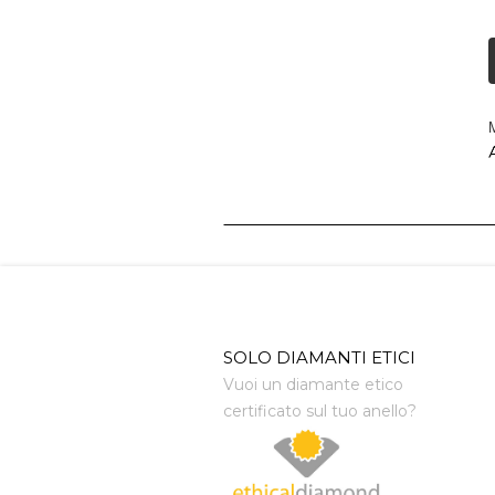
M
A
SOLO DIAMANTI ETICI
Vuoi un diamante etico
certificato sul tuo anello?