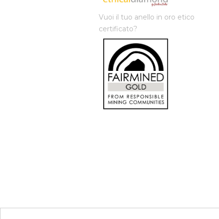
Vuoi il tuo anello in oro etico
certificato?