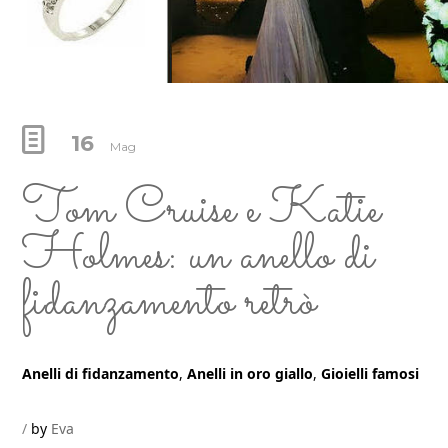
16
Mag
Tom Cruise e Katie
Holmes: un anello di
fidanzamento retrò
Anelli di fidanzamento
,
Anelli in oro giallo
,
Gioielli famosi
by
Eva