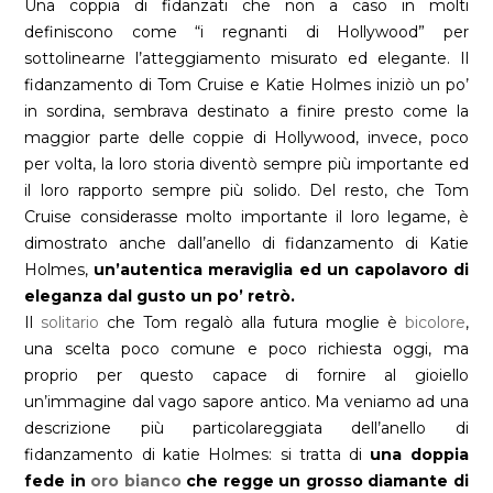
Una coppia di fidanzati che non a caso in molti
definiscono come “i regnanti di Hollywood” per
sottolinearne l’atteggiamento misurato ed elegante. Il
fidanzamento di Tom Cruise e Katie Holmes iniziò un po’
in sordina, sembrava destinato a finire presto come la
maggior parte delle coppie di Hollywood, invece, poco
per volta, la loro storia diventò sempre più importante ed
il loro rapporto sempre più solido. Del resto, che Tom
Cruise considerasse molto importante il loro legame, è
dimostrato anche dall’anello di fidanzamento di Katie
Holmes,
un’autentica meraviglia ed un capolavoro di
eleganza dal gusto un po’ retrò.
Il
solitario
che Tom regalò alla futura moglie è
bicolore
,
una scelta poco comune e poco richiesta oggi, ma
proprio per questo capace di fornire al gioiello
un’immagine dal vago sapore antico. Ma veniamo ad una
descrizione più particolareggiata dell’anello di
fidanzamento di katie Holmes: si tratta di
una doppia
fede in
oro bianco
che regge un grosso diamante di