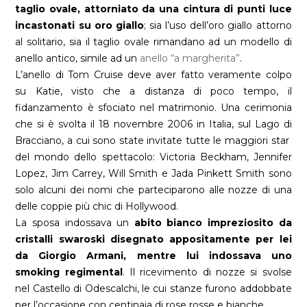
taglio ovale, attorniato da una cintura di punti luce
incastonati su oro giallo
; sia l’uso dell’oro giallo attorno
al solitario, sia il taglio ovale rimandano ad un modello di
anello antico, simile ad un
anello “a margherita”
.
L’anello di Tom Cruise deve aver fatto veramente colpo
su Katie, visto che a distanza di poco tempo, il
fidanzamento è sfociato nel matrimonio. Una cerimonia
che si è svolta il 18 novembre 2006 in Italia, sul Lago di
Bracciano, a cui sono state invitate tutte le maggiori star
del mondo dello spettacolo: Victoria Beckham, Jennifer
Lopez, Jim Carrey, Will Smith e Jada Pinkett Smith sono
solo alcuni dei nomi che parteciparono alle nozze di una
delle coppie più chic di Hollywood.
La sposa indossava un
abito bianco impreziosito da
cristalli swaroski disegnato appositamente per lei
da Giorgio Armani, mentre lui indossava uno
smoking regimental
. Il ricevimento di nozze si svolse
nel Castello di Odescalchi, le cui stanze furono addobbate
per l’occasione con centinaia di rose rosse e bianche.