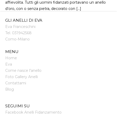
affievolita. Tutti gli uomini fidanzati portavano un anello
d’oro, con o senza pietra, decorato con […]
GLI ANELLI DI EVA
Eva Franceschini
Tel.
031942568
Como
-
Milano
MENU
Home
Eva
Come nasce l'anello
Foto Gallery Anelli
Contattami
Blog
SEGUIMI SU
Facebook Anelli Fidanzamento