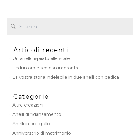
e
C
a
m
p
a
i
Articoli recenti
g
n
Un anello ispirato alle scale
Fedi in oro etico con impronta
La vostra storia indelebile in due anelli con dedica
Categorie
Altre creazioni
Anelli di fidanzamento
Anelli in oro giallo
Anniversario di matrimonio