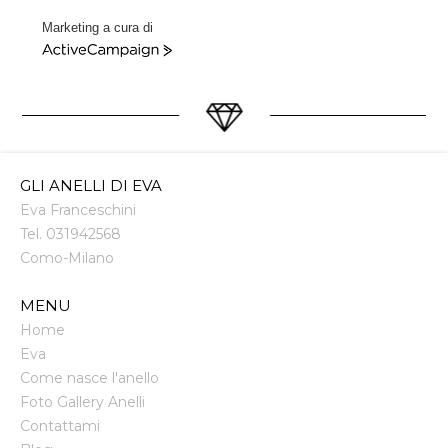
Marketing a cura di
ActiveCampaign
GLI ANELLI DI EVA
Eva Franceschini
Tel.
031942568
Como
-
Milano
MENU
Home
Eva
Come nasce l'anello
Foto Gallery Anelli
Contattami