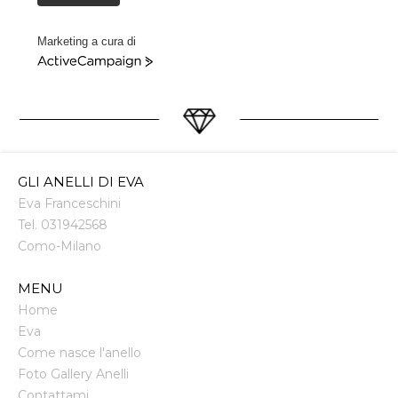
Marketing a cura di
ActiveCampaign
GLI ANELLI DI EVA
Eva Franceschini
Tel.
031942568
Como
-
Milano
MENU
Home
Eva
Come nasce l'anello
Foto Gallery Anelli
Contattami