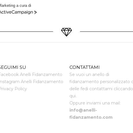
arketing a cura di
ctiveCampaign
SEGUIMI SU
CONTATTAMI
Facebook Anelli Fidanzamento
Se vuoi un anello di
Instagram Anelli Fidanzamento
fidanzamento personalizzato 
Privacy Policy
delle fedi contattami cliccando
qui.
Oppure inviami una mail:
info@anelli-
fidanzamento.com