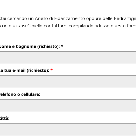
stai cercando un Anello di Fidanzamento oppure delle Fedi artigia
o un qualsiasi Gioiello contattami compilando adesso questo form
Nome e Cognome (richiesto): *
La tua e-mail (richiesto):
*
Telefono o cellulare:
Città: