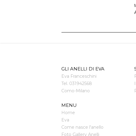
M
A
GLI ANELLI DI EVA
Eva Franceschini
Tel.
031942568
Como
-
Milano
MENU
Home
Eva
Come nasce l'anello
Foto Gallery Anelli