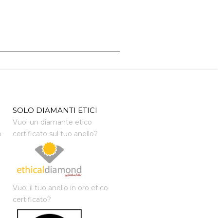
SOLO DIAMANTI ETICI
Vuoi un diamante etico
o
certificato sul tuo anello?
Vuoi il tuo anello in oro etico
certificato?