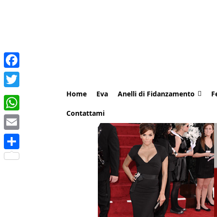
Facebook
Home
Eva
Anelli di Fidanzamento
F
Twitter
Contattami
WhatsApp
Email
Share