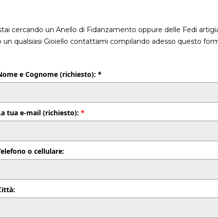
stai cercando un Anello di Fidanzamento oppure delle Fedi artigia
o un qualsiasi Gioiello contattami compilando adesso questo form
Nome e Cognome (richiesto): *
La tua e-mail (richiesto):
*
Telefono o cellulare:
Città: