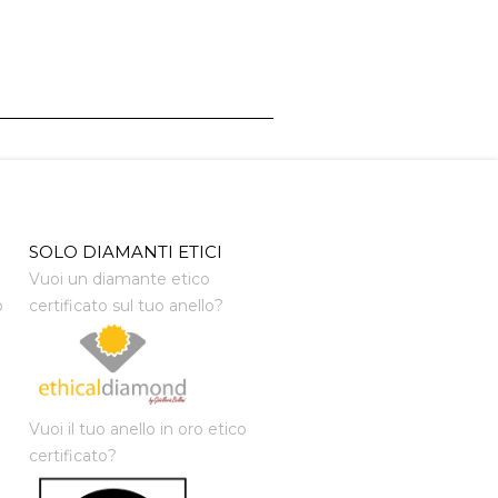
SOLO DIAMANTI ETICI
Vuoi un diamante etico
o
certificato sul tuo anello?
Vuoi il tuo anello in oro etico
certificato?