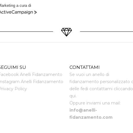
arketing a cura di
ctiveCampaign
SEGUIMI SU
CONTATTAMI
Facebook Anelli Fidanzamento
Se vuoi un anello di
Instagram Anelli Fidanzamento
fidanzamento personalizzato 
Privacy Policy
delle fedi contattami cliccando
qui.
Oppure inviami una mail:
info@anelli-
fidanzamento.com