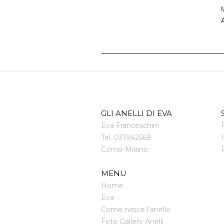
M
A
GLI ANELLI DI EVA
Eva Franceschini
Tel.
031942568
Como
-
Milano
MENU
Home
Eva
Come nasce l'anello
Foto Gallery Anelli