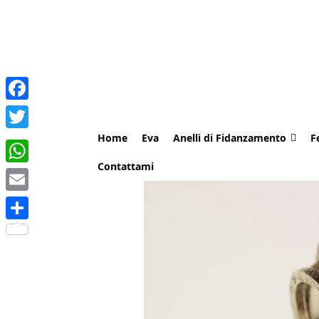
Facebook
Home
Eva
Anelli di Fidanzamento
F
Twitter
Contattami
WhatsApp
Email
Share