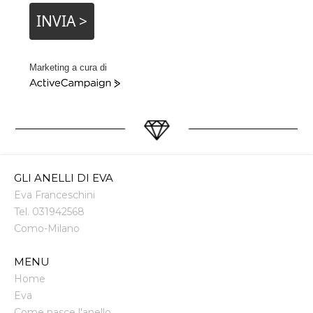
INVIA >
Marketing a cura di
ActiveCampaign
GLI ANELLI DI EVA
Eva Franceschini
Tel.
031942568
Como
-
Milano
MENU
Home
Eva
Come nasce l'anello