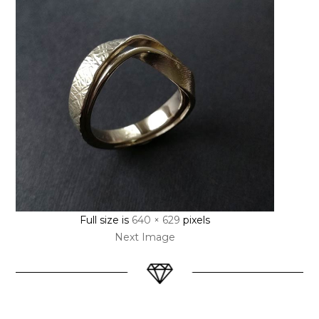
Full size is
640 × 629
pixels
Next Image