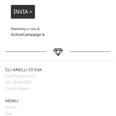
INVIA >
Marketing a cura di
ActiveCampaign
GLI ANELLI DI EVA
Eva Franceschini
Tel.
031942568
Como
-
Milano
MENU
Home
Eva