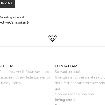
INVIA >
arketing a cura di
ctiveCampaign
SEGUIMI SU
CONTATTAMI
Facebook Anelli Fidanzamento
Se vuoi un anello di
Instagram Anelli Fidanzamento
fidanzamento personalizzato 
Privacy Policy
delle fedi contattami cliccando
qui.
Oppure inviami una mail:
info@anelli-