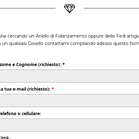
stai cercando un Anello di Fidanzamento oppure delle Fedi artigia
o un qualsiasi Gioiello contattami compilando adesso questo form
Nome e Cognome (richiesto): *
La tua e-mail (richiesto):
*
Telefono o cellulare:
Città: