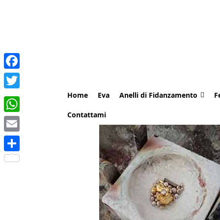
Facebook
Home
Eva
Anelli di Fidanzamento
F
Twitter
Contattami
WhatsApp
Email
Share