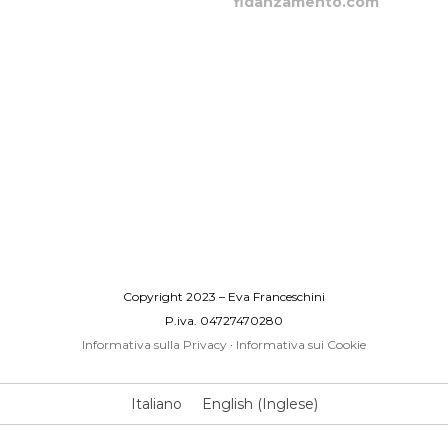
fidanzamento.com
Copyright 2023 – Eva Franceschini
P.iva. 04727470280
Informativa sulla Privacy
·
Informativa sui Cookie
Italiano
English
(
Inglese
)