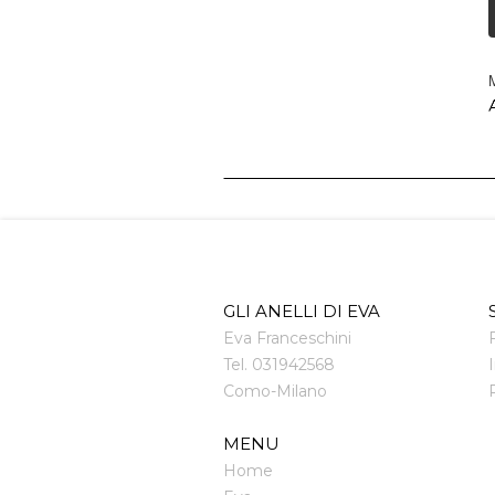
M
A
GLI ANELLI DI EVA
Eva Franceschini
Tel.
031942568
Como
-
Milano
MENU
Home