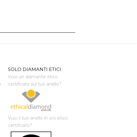
SOLO DIAMANTI ETICI
Vuoi un diamante etico
o
certificato sul tuo anello?
Vuoi il tuo anello in oro etico
certificato?