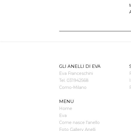
M
A
GLI ANELLI DI EVA
Eva Franceschini
Tel.
031942568
Como
-
Milano
MENU
Home
Eva
Come nasce l'anello
Foto Gallery Anelli