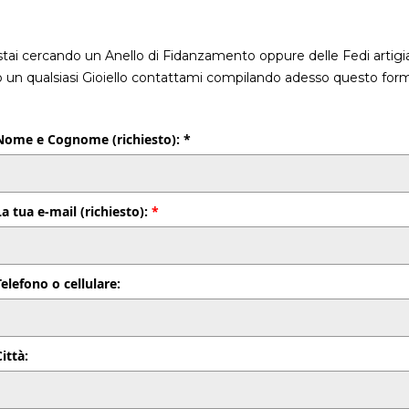
stai cercando un Anello di Fidanzamento oppure delle Fedi artigia
o un qualsiasi Gioiello contattami compilando adesso questo form
Nome e Cognome (richiesto): *
La tua e-mail (richiesto):
*
Telefono o cellulare:
Città: