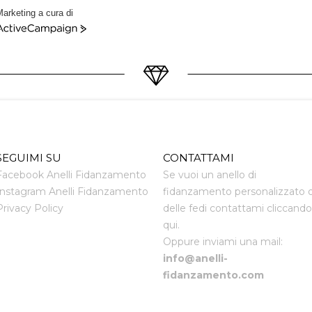
arketing a cura di
ctiveCampaign
SEGUIMI SU
CONTATTAMI
Facebook Anelli Fidanzamento
Se vuoi un anello di
Instagram Anelli Fidanzamento
fidanzamento personalizzato 
Privacy Policy
delle fedi contattami cliccando
qui.
Oppure inviami una mail:
info@anelli-
fidanzamento.com