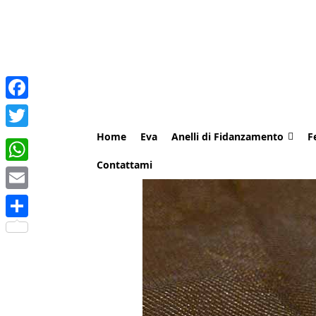
Facebook
Home
Eva
Anelli di Fidanzamento
F
Twitter
Contattami
WhatsApp
Email
Share