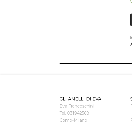
M
A
GLI ANELLI DI EVA
Eva Franceschini
Tel.
031942568
Como
-
Milano