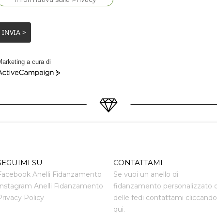
INVIA >
arketing a cura di
ctiveCampaign
SEGUIMI SU
CONTATTAMI
Facebook Anelli Fidanzamento
Se vuoi un anello di
Instagram Anelli Fidanzamento
fidanzamento personalizzato 
Privacy Policy
delle fedi contattami cliccando
qui.