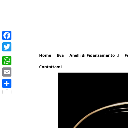
Facebook
Home
Eva
Anelli di Fidanzamento
F
Twitter
Contattami
WhatsApp
Email
Share