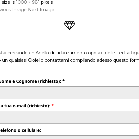
l size is
1000 × 981
pixels
vious Image
Next Image
stai cercando un Anello di Fidanzamento oppure delle Fedi artigia
o un qualsiasi Gioiello contattami compilando adesso questo form
Nome e Cognome (richiesto): *
La tua e-mail (richiesto):
*
Telefono o cellulare: