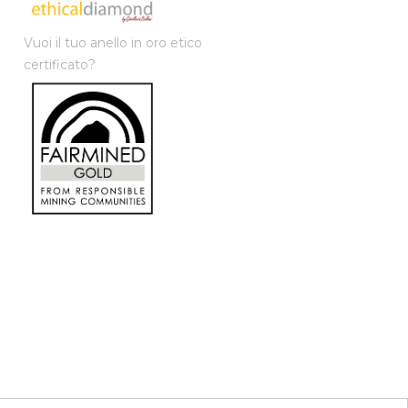
Vuoi il tuo anello in oro etico
certificato?