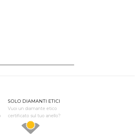
SOLO DIAMANTI ETICI
Vuoi un diamante etico
o
certificato sul tuo anello?