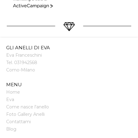
ActiveCampaign
GLI ANELLI DI EVA
Eva Franceschini
Tel.
031942568
Como
-
Milano
MENU
Home
Eva
Come nasce l'anello
Foto Gallery Anelli
Contattami
Blog