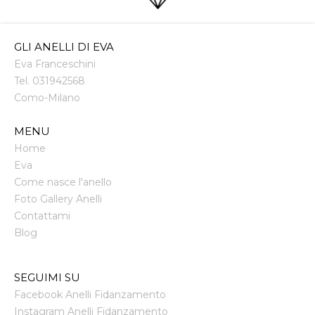
GLI ANELLI DI EVA
Eva Franceschini
Tel.
031942568
Como
-
Milano
MENU
Home
Eva
Come nasce l'anello
Foto Gallery Anelli
Contattami
Blog
SEGUIMI SU
Facebook Anelli Fidanzamento
Instagram Anelli Fidanzamento