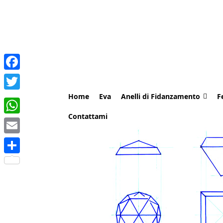
Facebook
Home
Eva
Anelli di Fidanzamento
F
Twitter
Contattami
WhatsApp
Email
Share