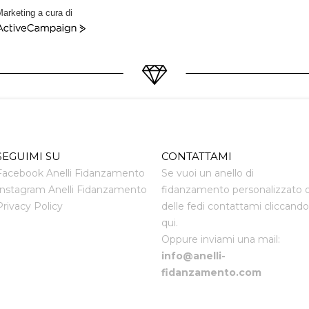
arketing a cura di
ctiveCampaign
SEGUIMI SU
CONTATTAMI
Facebook Anelli Fidanzamento
Se vuoi un anello di
Instagram Anelli Fidanzamento
fidanzamento personalizzato 
Privacy Policy
delle fedi contattami cliccando
qui.
Oppure inviami una mail:
info@anelli-
fidanzamento.com