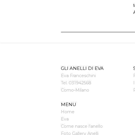
M
A
GLI ANELLI DI EVA
Eva Franceschini
Tel.
031942568
Como
-
Milano
MENU
Home
Eva
Come nasce l'anello
Foto Gallery Anelli