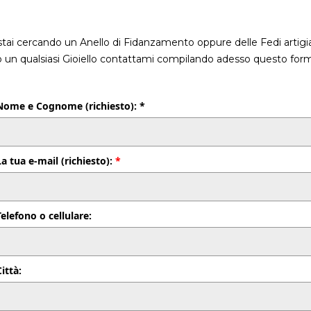
stai cercando un Anello di Fidanzamento oppure delle Fedi artigia
o un qualsiasi Gioiello contattami compilando adesso questo form
Nome e Cognome (richiesto): *
La tua e-mail (richiesto):
*
Telefono o cellulare:
Città: