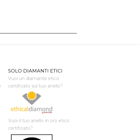
SOLO DIAMANTI ETICI
Vuoi un diamante etico
o
certificato sul tuo anello?
Vuoi il tuo anello in oro etico
certificato?