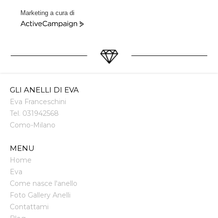
Marketing a cura di
ActiveCampaign
GLI ANELLI DI EVA
Eva Franceschini
Tel.
031942568
Como
-
Milano
MENU
Home
Eva
Come nasce l'anello
Foto Gallery Anelli
Contattami