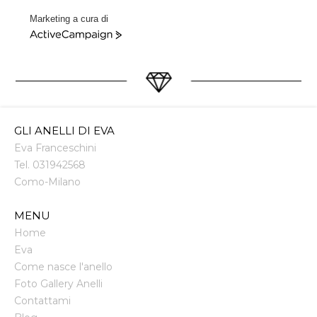
Marketing a cura di
ActiveCampaign
GLI ANELLI DI EVA
Eva Franceschini
Tel.
031942568
Como
-
Milano
MENU
Home
Eva
Come nasce l'anello
Foto Gallery Anelli
Contattami