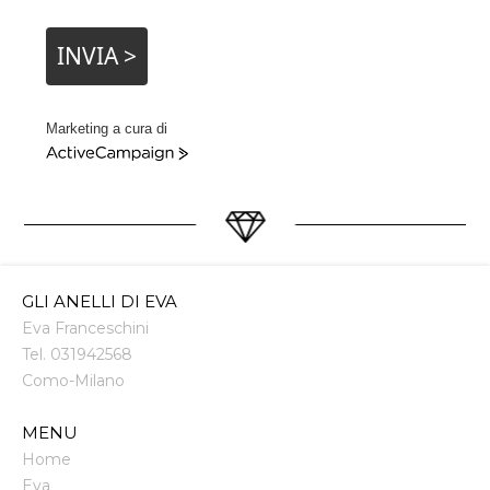
INVIA >
Marketing a cura di
ActiveCampaign
GLI ANELLI DI EVA
Eva Franceschini
Tel.
031942568
Como
-
Milano
MENU
Home
Eva