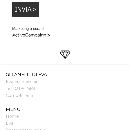
INVIA >
Marketing a cura di
ActiveCampaign
GLI ANELLI DI EVA
Eva Franceschini
Tel.
031942568
Como
-
Milano
MENU
Home
Eva