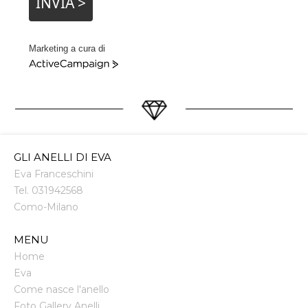
INVIA >
Marketing a cura di
ActiveCampaign
GLI ANELLI DI EVA
Eva Franceschini
Tel.
031942568
Como
-
Milano
MENU
Home
Eva
Come nasce l'anello
Foto Gallery Anelli