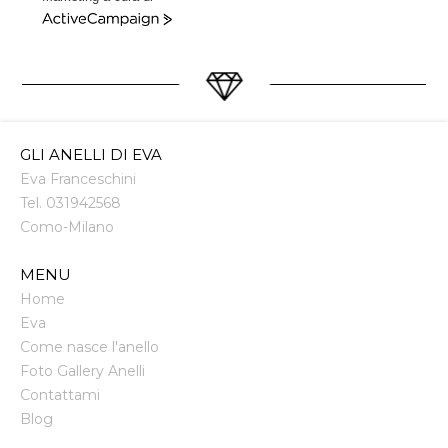
ActiveCampaign
GLI ANELLI DI EVA
Eva Franceschini
Tel.
031942568
Como
-
Milano
MENU
Home
Eva
Come nasce l'anello
Foto Gallery Anelli
Contattami
Blog