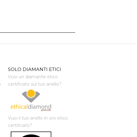
SOLO DIAMANTI ETICI
Vuoi un diamante etico
o
certificato sul tuo anello?
Vuoi il tuo anello in oro etico
certificato?