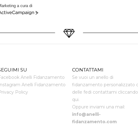
arketing a cura di
ctiveCampaign
SEGUIMI SU
CONTATTAMI
Facebook Anelli Fidanzamento
Se vuoi un anello di
Instagram Anelli Fidanzamento
fidanzamento personalizzato 
Privacy Policy
delle fedi contattami cliccando
qui.
Oppure inviami una mail:
info@anelli-
fidanzamento.com