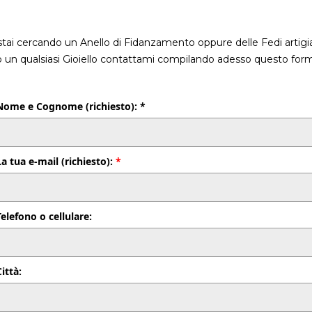
stai cercando un Anello di Fidanzamento oppure delle Fedi artigia
o un qualsiasi Gioiello contattami compilando adesso questo form
Nome e Cognome (richiesto): *
La tua e-mail (richiesto):
*
Telefono o cellulare:
Città: