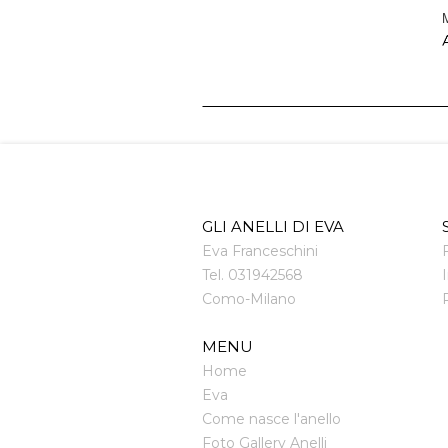
M
A
GLI ANELLI DI EVA
Eva Franceschini
Tel.
031942568
Como
-
Milano
MENU
Home
Eva
Come nasce l'anello
Foto Gallery Anelli