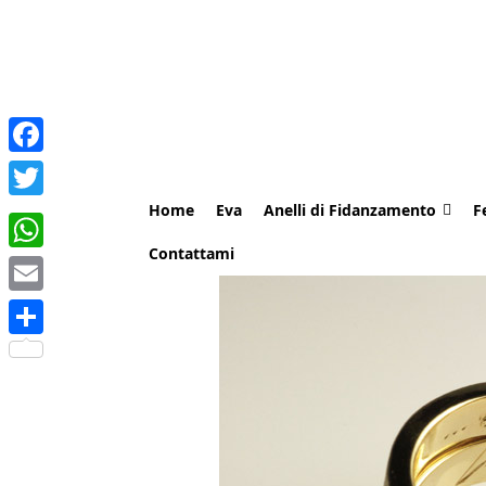
Facebook
Home
Eva
Anelli di Fidanzamento
F
Twitter
Contattami
WhatsApp
Email
Share