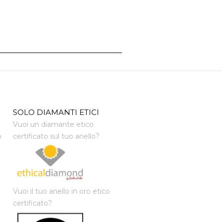
SOLO DIAMANTI ETICI
Vuoi un diamante etico
o
certificato sul tuo anello?
Vuoi il tuo anello in oro etico
certificato?