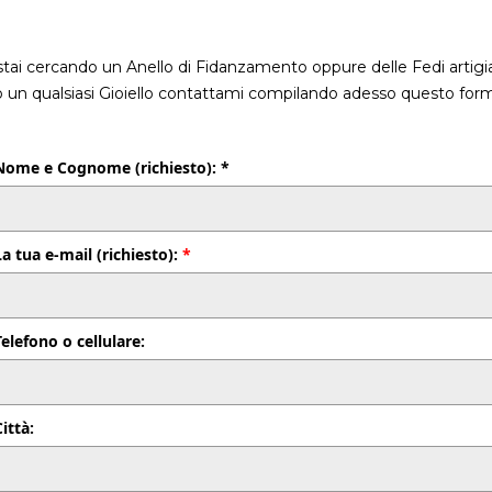
stai cercando un Anello di Fidanzamento oppure delle Fedi artigia
o un qualsiasi Gioiello contattami compilando adesso questo form
Nome e Cognome (richiesto): *
La tua e-mail (richiesto):
*
Telefono o cellulare:
Città: