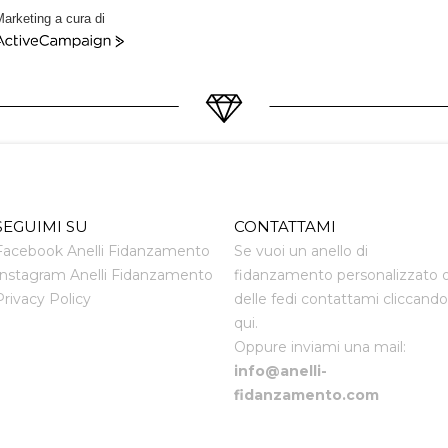
arketing a cura di
ctiveCampaign
SEGUIMI SU
CONTATTAMI
Facebook Anelli Fidanzamento
Se vuoi un anello di
Instagram Anelli Fidanzamento
fidanzamento personalizzato 
Privacy Policy
delle fedi contattami cliccando
qui.
Oppure inviami una mail:
info@anelli-
fidanzamento.com