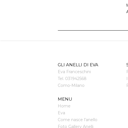
M
A
GLI ANELLI DI EVA
Eva Franceschini
Tel.
031942568
Como
-
Milano
MENU
Home
Eva
Come nasce l'anello
Foto Gallery Anelli