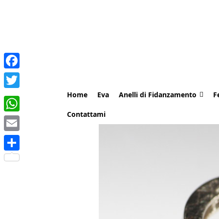
Facebook
Home
Eva
Anelli di Fidanzamento
F
Twitter
Contattami
WhatsApp
Email
Share