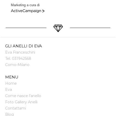
Marketing a cura di
ActiveCampaign
GLI ANELLI DI EVA
Eva Franceschini
Tel.
031942568
Como
-
Milano
MENU
Home
Eva
Come nasce l'anello
Foto Gallery Anelli
Contattami
Blog