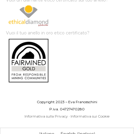
Vuoi un diamante etico certificato sul tuo anello?
Vuoi il tuo anello in oro etico certificato?
Copyright 2023 – Eva Franceschini
P.iva. 04727470280
Informativa sulla Privacy
·
Informativa sui Cookie
Italiano
English
(
Inglese
)