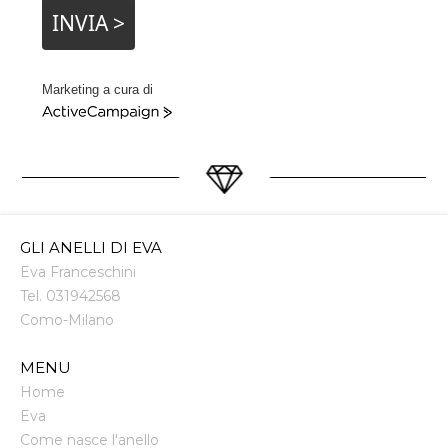
INVIA >
Marketing a cura di
ActiveCampaign
GLI ANELLI DI EVA
Eva Franceschini
Tel.
031942568
Como
-
Milano
MENU
Home
Eva
Come nasce l'anello