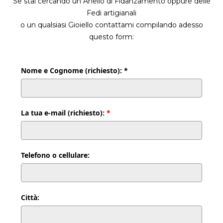
Se stai cercando un Anello di Fidanzamento oppure delle
Fedi artigianali
o un qualsiasi Gioiello contattami compilando adesso
questo form:
Nome e Cognome (richiesto): *
La tua e-mail (richiesto):
*
Telefono o cellulare:
Città: