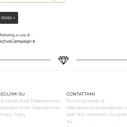
INVIA >
arketing a cura di
ctiveCampaign
SEGUIMI SU
CONTATTAMI
Facebook Anelli Fidanzamento
Se vuoi un anello di
Instagram Anelli Fidanzamento
fidanzamento personalizzato 
Privacy Policy
delle fedi contattami cliccando
qui.