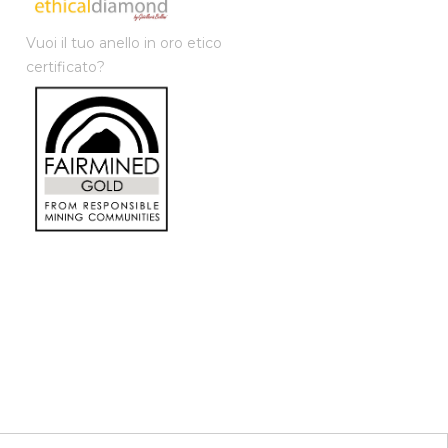
Vuoi il tuo anello in oro etico
certificato?