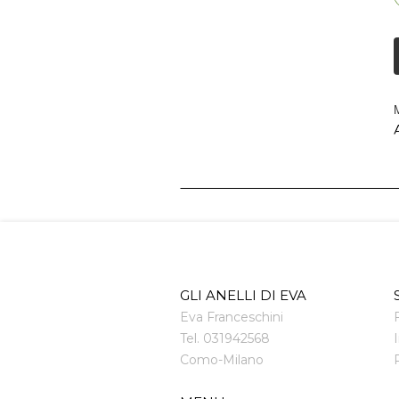
M
A
GLI ANELLI DI EVA
Eva Franceschini
Tel.
031942568
Como
-
Milano