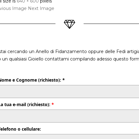
l size is
640 × 600
pixels
vious Image
Next Image
stai cercando un Anello di Fidanzamento oppure delle Fedi artigia
o un qualsiasi Gioiello contattami compilando adesso questo form
Nome e Cognome (richiesto): *
La tua e-mail (richiesto):
*
Telefono o cellulare: