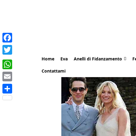
Facebook
Home
Eva
Anelli di Fidanzamento
F
Twitter
Contattami
WhatsApp
Email
Share