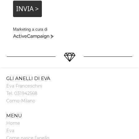
INVIA >
Marketing a cura di
ActiveCampaign
GLI ANELLI DI EVA
Eva Franceschini
Tel.
031942568
Como
-
Milano
MENU
Home
Eva
Come nasce l'anello