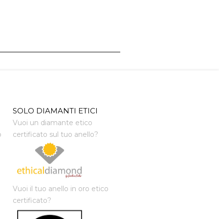
SOLO DIAMANTI ETICI
Vuoi un diamante etico
o
certificato sul tuo anello?
Vuoi il tuo anello in oro etico
certificato?