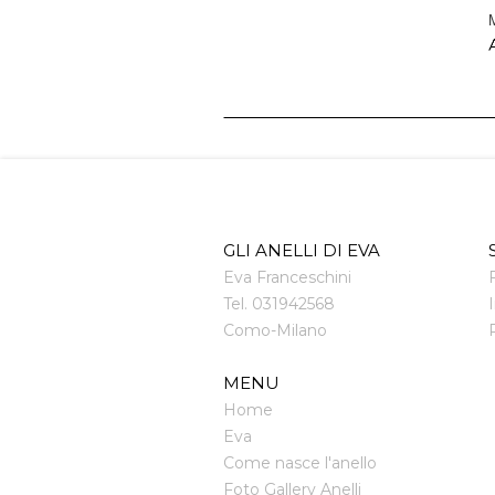
M
A
GLI ANELLI DI EVA
Eva Franceschini
Tel.
031942568
Como
-
Milano
MENU
Home
Eva
Come nasce l'anello
Foto Gallery Anelli