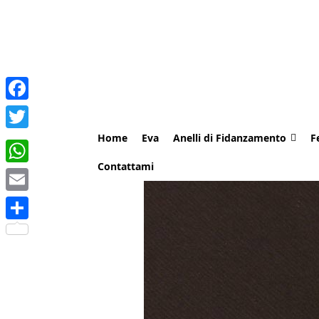
Facebook
Home
Eva
Anelli di Fidanzamento
F
Twitter
Contattami
WhatsApp
Email
Share