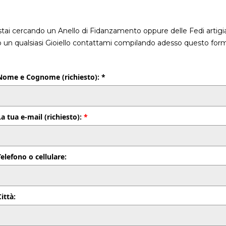
stai cercando un Anello di Fidanzamento oppure delle Fedi artigia
o un qualsiasi Gioiello contattami compilando adesso questo form
Nome e Cognome (richiesto): *
La tua e-mail (richiesto):
*
Telefono o cellulare:
Città: