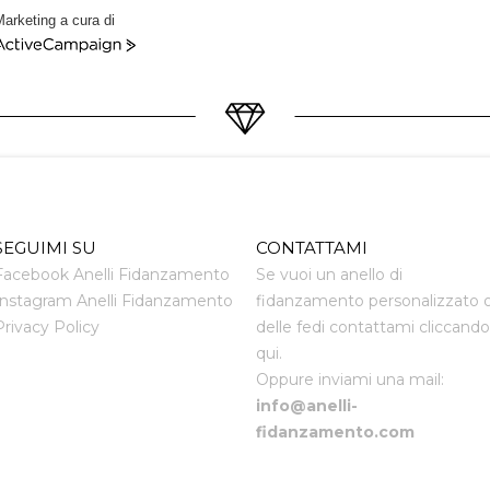
arketing a cura di
ctiveCampaign
SEGUIMI SU
CONTATTAMI
Facebook Anelli Fidanzamento
Se vuoi un anello di
Instagram Anelli Fidanzamento
fidanzamento personalizzato 
Privacy Policy
delle fedi contattami cliccando
qui.
Oppure inviami una mail:
info@anelli-
fidanzamento.com