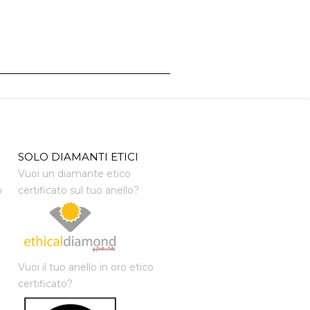
SOLO DIAMANTI ETICI
Vuoi un diamante etico
o
certificato sul tuo anello?
Vuoi il tuo anello in oro etico
certificato?