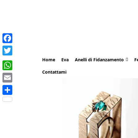
Facebook
Home
Eva
Anelli di Fidanzamento
F
Twitter
Contattami
WhatsApp
Email
Share