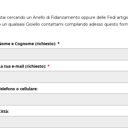
stai cercando un Anello di Fidanzamento oppure delle Fedi artigia
o un qualsiasi Gioiello contattami compilando adesso questo form
Nome e Cognome (richiesto): *
La tua e-mail (richiesto):
*
Telefono o cellulare:
Città: