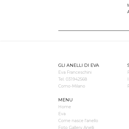
M
A
GLI ANELLI DI EVA
Eva Franceschini
Tel.
031942568
Como
-
Milano
MENU
Home
Eva
Come nasce l'anello
Foto Gallery Anelli