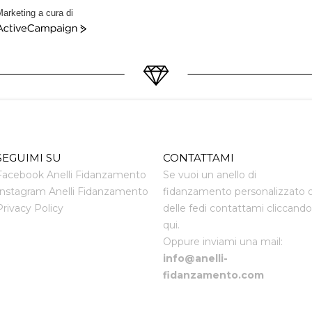
arketing a cura di
ctiveCampaign
SEGUIMI SU
CONTATTAMI
Facebook Anelli Fidanzamento
Se vuoi un anello di
Instagram Anelli Fidanzamento
fidanzamento personalizzato 
Privacy Policy
delle fedi contattami cliccando
qui.
Oppure inviami una mail:
info@anelli-
fidanzamento.com