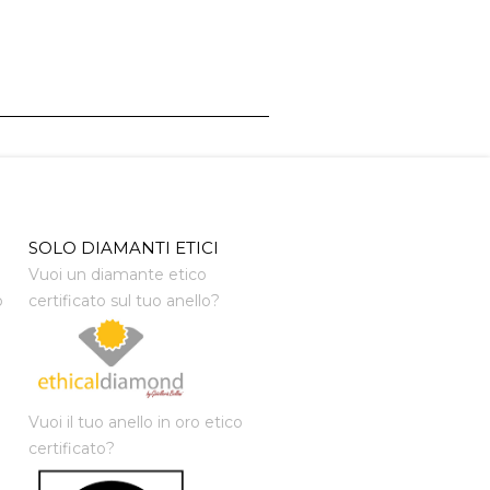
SOLO DIAMANTI ETICI
Vuoi un diamante etico
o
certificato sul tuo anello?
Vuoi il tuo anello in oro etico
certificato?