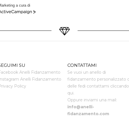
arketing a cura di
ctiveCampaign
SEGUIMI SU
CONTATTAMI
Facebook Anelli Fidanzamento
Se vuoi un anello di
Instagram Anelli Fidanzamento
fidanzamento personalizzato 
Privacy Policy
delle fedi contattami cliccando
qui.
Oppure inviami una mail:
info@anelli-
fidanzamento.com