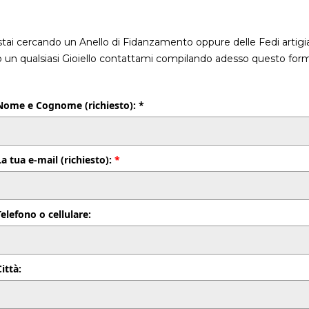
stai cercando un Anello di Fidanzamento oppure delle Fedi artigia
o un qualsiasi Gioiello contattami compilando adesso questo form
Nome e Cognome (richiesto): *
La tua e-mail (richiesto):
*
Telefono o cellulare:
Città: