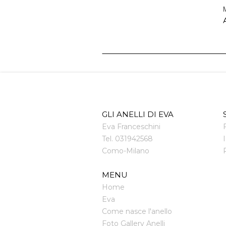
M
A
GLI ANELLI DI EVA
Eva Franceschini
Tel.
031942568
Como
-
Milano
MENU
Home
Eva
Come nasce l'anello
Foto Gallery Anelli