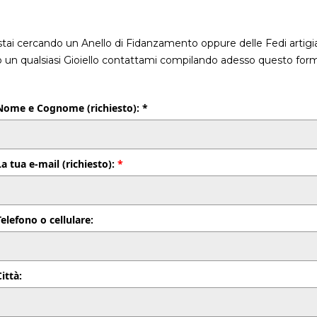
stai cercando un Anello di Fidanzamento oppure delle Fedi artigia
o un qualsiasi Gioiello contattami compilando adesso questo form
Nome e Cognome (richiesto): *
La tua e-mail (richiesto):
*
Telefono o cellulare:
Città: