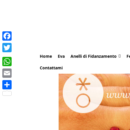
Facebook
Home
Eva
Anelli di Fidanzamento
F
Twitter
Contattami
WhatsApp
Email
Share