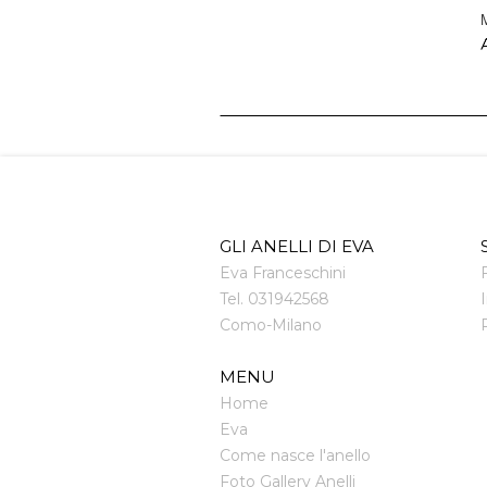
M
A
GLI ANELLI DI EVA
Eva Franceschini
Tel.
031942568
Como
-
Milano
MENU
Home
Eva
Come nasce l'anello
Foto Gallery Anelli