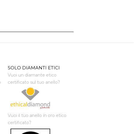
SOLO DIAMANTI ETICI
Vuoi un diamante etico
o
certificato sul tuo anello?
Vuoi il tuo anello in oro etico
certificato?