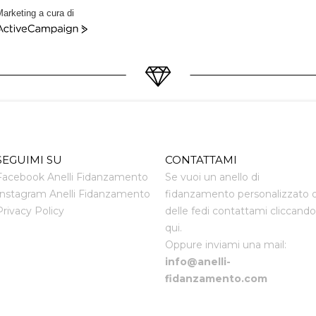
arketing a cura di
ctiveCampaign
SEGUIMI SU
CONTATTAMI
Facebook Anelli Fidanzamento
Se vuoi un anello di
Instagram Anelli Fidanzamento
fidanzamento personalizzato 
Privacy Policy
delle fedi contattami cliccando
qui.
Oppure inviami una mail:
info@anelli-
fidanzamento.com