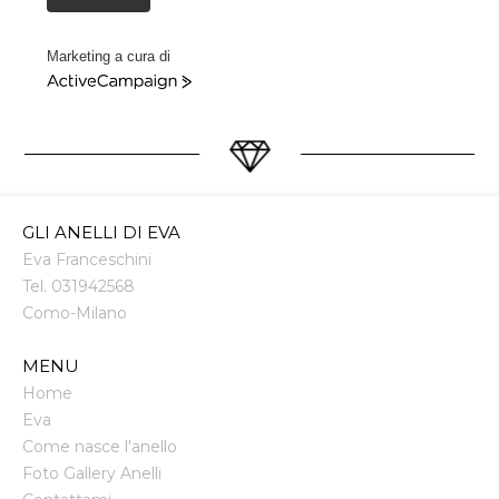
Marketing a cura di
ActiveCampaign
GLI ANELLI DI EVA
Eva Franceschini
Tel.
031942568
Como
-
Milano
MENU
Home
Eva
Come nasce l'anello
Foto Gallery Anelli