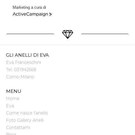
Marketing a cura di
ActiveCampaign
GLI ANELLI DI EVA
Eva Franceschini
Tel.
031942568
Como
-
Milano
MENU
Home
Eva
Come nasce l'anello
Foto Gallery Anelli
Contattami
Blog