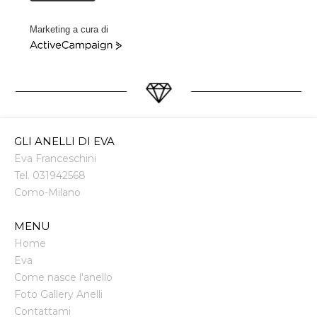
Marketing a cura di
ActiveCampaign
GLI ANELLI DI EVA
Eva Franceschini
Tel.
031942568
Como
-
Milano
MENU
Home
Eva
Come nasce l'anello
Foto Gallery Anelli
Contattami