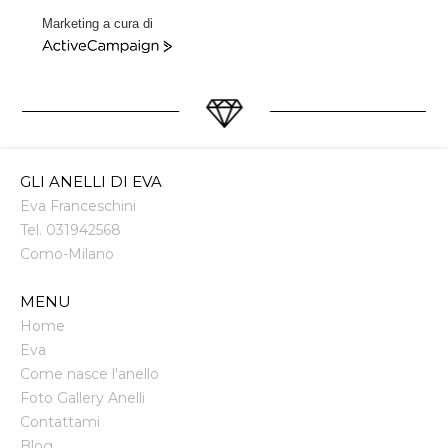
Marketing a cura di
ActiveCampaign
GLI ANELLI DI EVA
Eva Franceschini
Tel.
031942568
Como
-
Milano
MENU
Home
Eva
Come nasce l'anello
Foto Gallery Anelli
Contattami
Blog